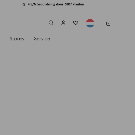
4.5/5 beoordeling door 3807 klanten
label.header.toggle
s
Stores
Service