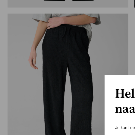
Hel
naa
Je kunt d