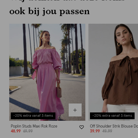
ook bij jou passen
-20% extra vanaf 3 items
-20% extra vanaf 3 items
Poplin Studs Maxi Rok Roze
Off Shoulder Strik Blouse D
48.99
69.99
39.99
49.99