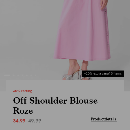
-20% extra vanaf 3 items
30% korting
Off Shoulder Blouse
Roze
Productdetails
49.99
34.99