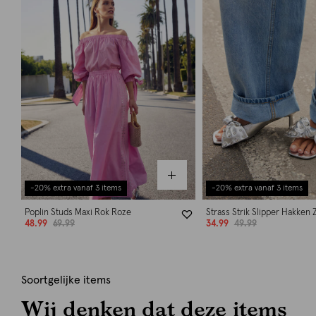
-20% extra vanaf 3 items
-20% extra vanaf 3 items
Poplin Studs Maxi Rok Roze
Strass Strik Slipper Hakken Z
48.99
69.99
34.99
49.99
Soortgelijke items
Wij denken dat deze items