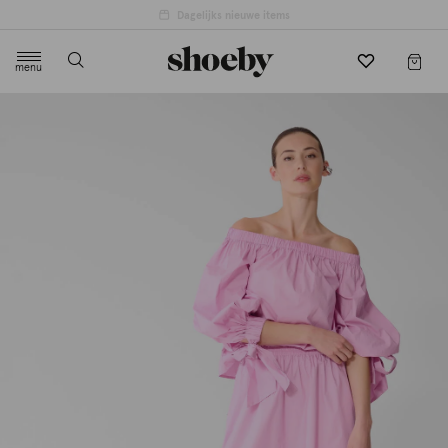
menu
label.header.toggle