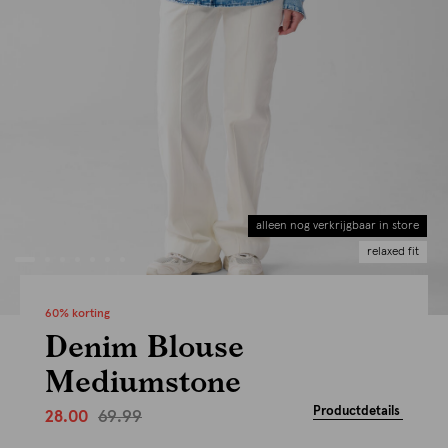
alleen nog verkrijgbaar in store
relaxed fit
60% korting
Denim Blouse
Mediumstone
Productdetails
69.99
28.00