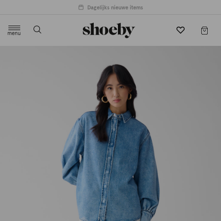
Dagelijks nieuwe items
menu
label.header.toggle