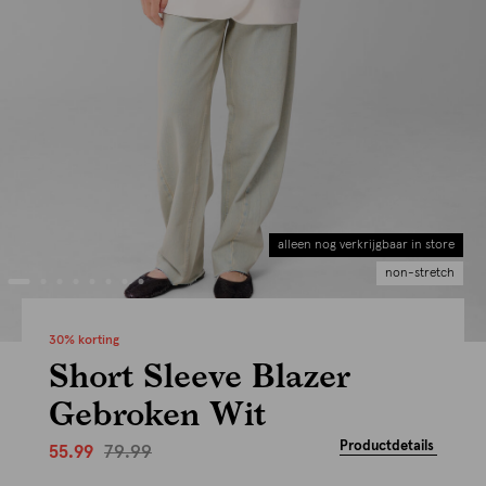
alleen nog verkrijgbaar in store
non-stretch
30% korting
Short Sleeve Blazer
Gebroken Wit
Productdetails
79.99
55.99