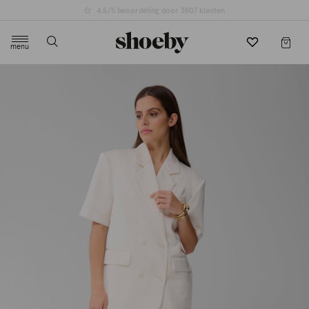
4.5/5 beoordeling door 3807 klanten
menu
label.header.toggle