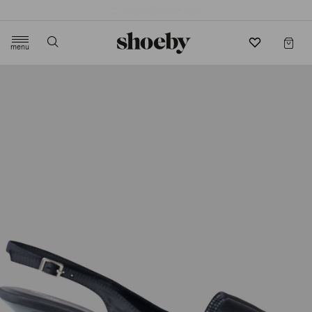
4.5/5 beoordeling door 3807 klanten
menu
label.header.toggle