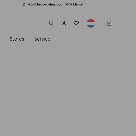
4.5/5 beoordeling door 3807 klanten
label.header.toggle
s
Stores
Service