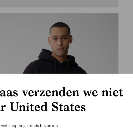
aas verzenden we niet
r United States
e webshop nog steeds bezoeken