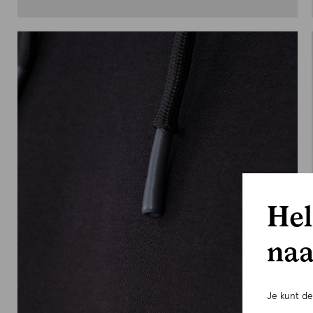
Hel
naa
Je kunt d