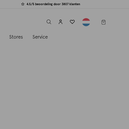
4.5/5 beoordeling door 3807 klanten
label.header.toggle
s
Stores
Service