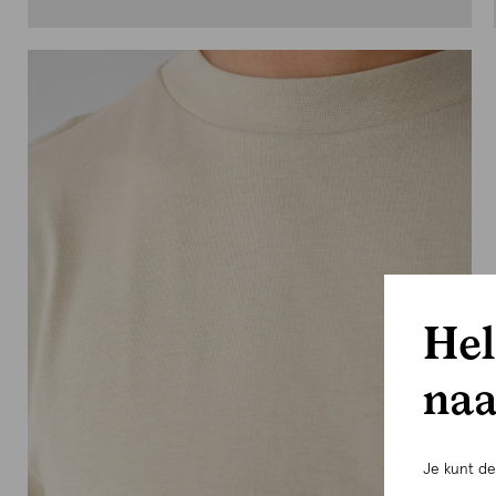
Hel
naa
Je kunt d