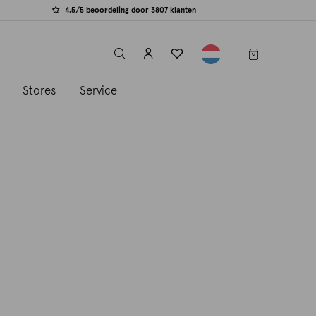
4.5/5 beoordeling door 3807 klanten
label.header.toggle
s
Stores
Service