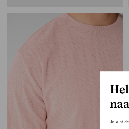
Hel
naa
Je kunt d