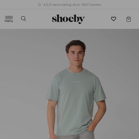
4.5/5 beoordeling door 3807 klanten
menu
label.header.toggle