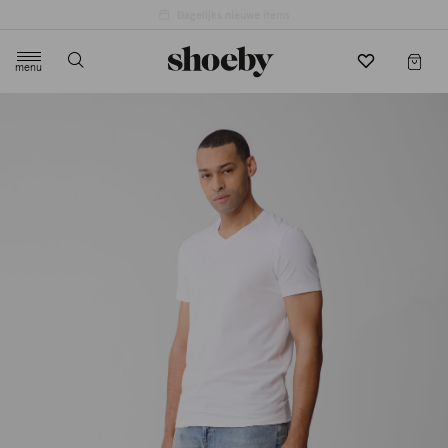
4.5/5 beoordeling door 3807 klanten
menu
label.header.toggle