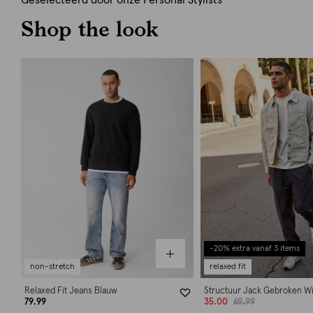
Geselecteerd door onze Personal Stylists
Shop the look
-20% extra vanaf 3 items
non-stretch
relaxed fit
Relaxed Fit Jeans Blauw
Structuur Jack Gebroken Wi
79.99
35.00
69.99