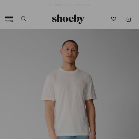
4.5/5 beoordeling door 3807 klanten
menu
label.header.toggle