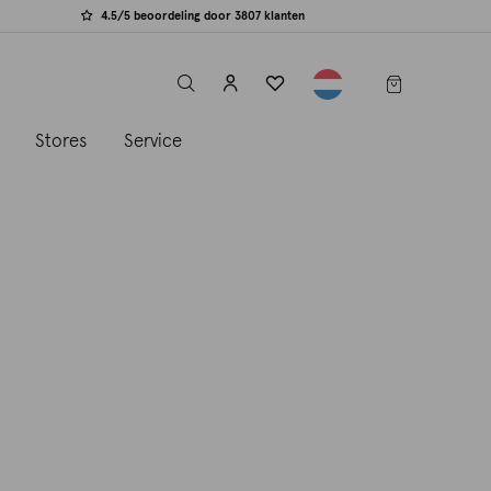
4.5/5 beoordeling door 3807 klanten
label.header.toggle
s
Stores
Service