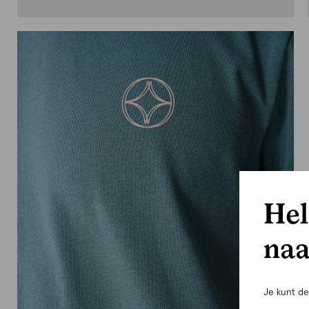
Hel
naa
Je kunt d