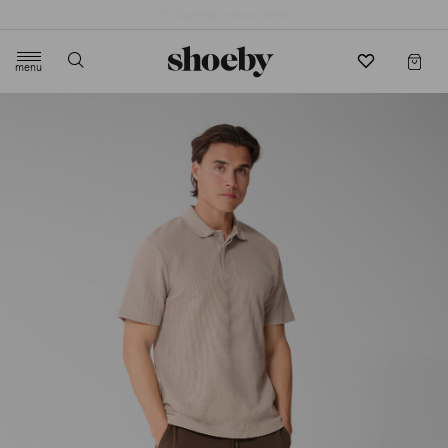
4.5/5 beoordeling door 3807 klanten
menu
label.header.toggle