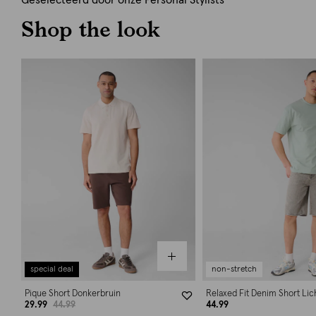
Geselecteerd door onze Personal Stylists
Shop the look
special deal
non-stretch
Pique Short Donkerbruin
Relaxed Fit Denim Short Lich
29.99
44.99
44.99