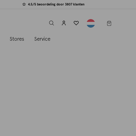
4.5/5 beoordeling door 3807 klanten
label.header.toggle
s
Stores
Service