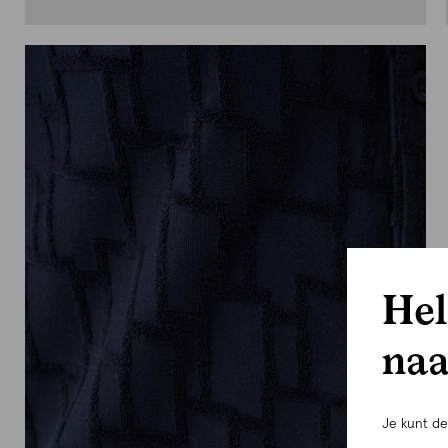
Hel
naa
Je kunt d