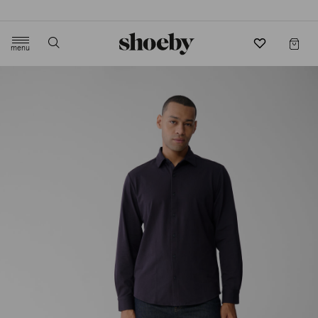
4.5/5 beoordeling door 3807 klanten
menu
label.header.toggle