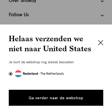
Over Shoeby
Follow Us
We houden het
Cookies
Helaas verzenden we
graag persoonlijk
Nederland
Nederlands
niet naar United States
Om je de beste gebruikservaring te kunnen bieden,
gebruiken wij cookies en daarmee vergelijkbare
Je kunt de webshop nog steeds bezoeken
technieken zoals link-tracking welke gebruikt worden
om advertenties te personaliseren...
Lees meer
Nederland
- The Netherlands
Alle
Details
cookies
Ga verder naar de webshop
tonen
toestaan
Plaats in winkelmand
©
Alle rechten voorbehouden. Shoeby 2026