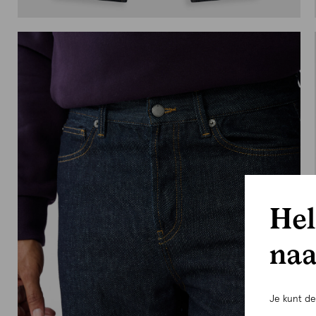
Hel
naa
Je kunt d