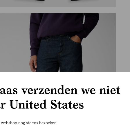
aas verzenden we niet
r United States
e webshop nog steeds bezoeken