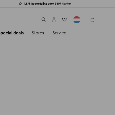
4.5/5 beoordeling door 3807 klanten
label.header.toggle
Special deals
Stores
Service