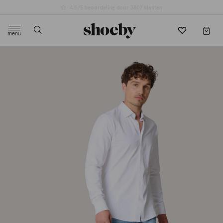
4.5/5 beoordeling door 3807 klanten
menu
label.header.toggle