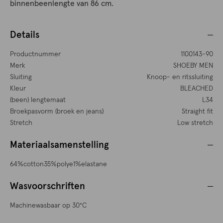
binnenbeenlengte van 86 cm.
Details
Productnummer
1100143-90
Merk
SHOEBY MEN
Sluiting
Knoop- en ritssluiting
Kleur
BLEACHED
(been) lengtemaat
L34
Broekpasvorm (broek en jeans)
Straight fit
Stretch
Low stretch
Materiaalsamenstelling
64%cotton35%polye1%elastane
Wasvoorschriften
Machinewasbaar op 30°C