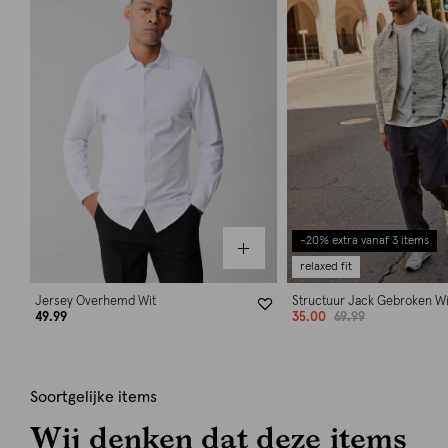
-20% extra vanaf 3 items
relaxed fit
Jersey Overhemd Wit
Structuur Jack Gebroken Wi
49.99
35.00
69.99
Soortgelijke items
Wij denken dat deze items