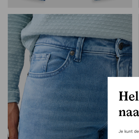
Hel
naa
Je kunt d