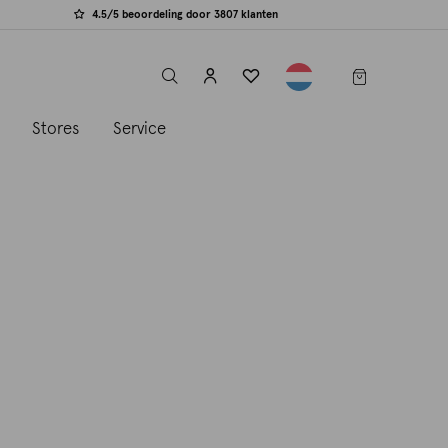
4.5/5 beoordeling door 3807 klanten
label.header.toggle
s
Stores
Service