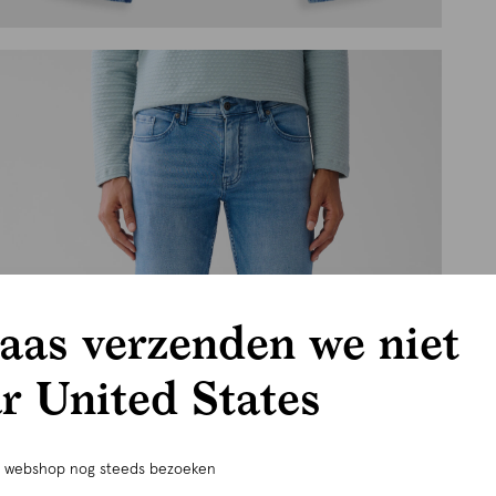
aas verzenden we niet
r United States
e webshop nog steeds bezoeken