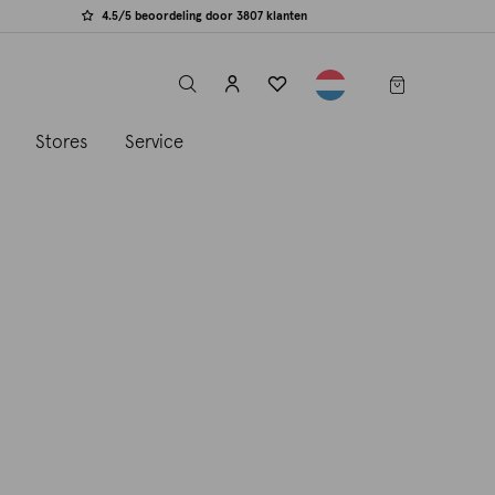
4.5/5 beoordeling door 3807 klanten
label.header.toggle
s
Stores
Service