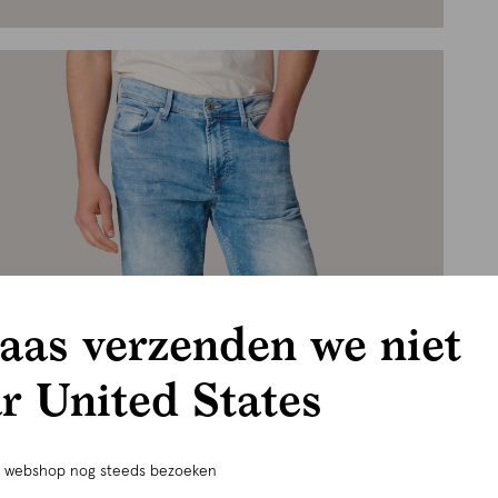
aas verzenden we niet
r United States
e webshop nog steeds bezoeken