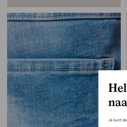
Hel
naa
Je kunt d