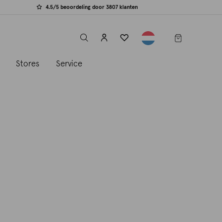
4.5/5 beoordeling door 3807 klanten
label.header.toggle
s
Stores
Service