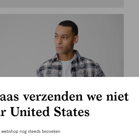
aas verzenden we niet
r United States
e webshop nog steeds bezoeken