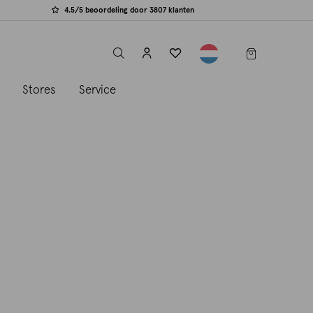
4.5/5 beoordeling door 3807 klanten
label.header.toggle
s
Stores
Service