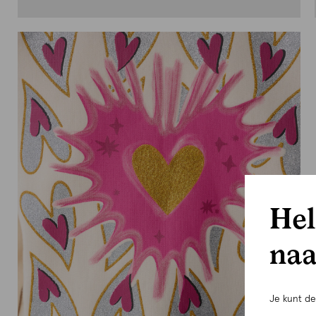
Hel
naa
Je kunt d