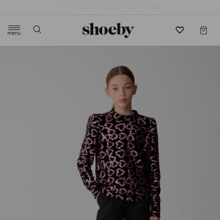
4.5/5 beoordeling door 3807 klanten
menu
label.header.toggle