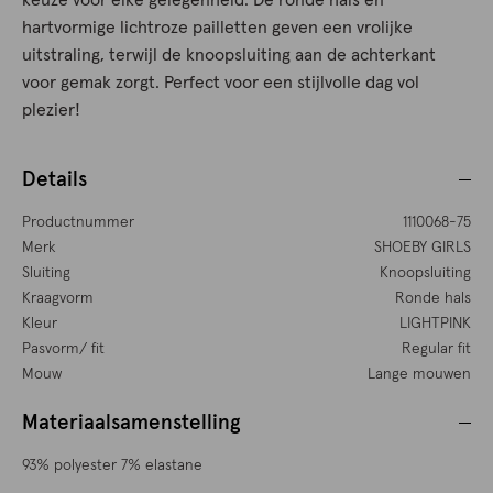
keuze voor elke gelegenheid. De ronde hals en
hartvormige lichtroze pailletten geven een vrolijke
uitstraling, terwijl de knoopsluiting aan de achterkant
voor gemak zorgt. Perfect voor een stijlvolle dag vol
plezier!
Details
Productnummer
1110068-75
Merk
SHOEBY GIRLS
Sluiting
Knoopsluiting
Kraagvorm
Ronde hals
Kleur
LIGHTPINK
Pasvorm/ fit
Regular fit
Mouw
Lange mouwen
Materiaalsamenstelling
93% polyester 7% elastane