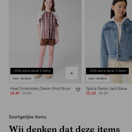
-20% extra vanaf 3 items
-20% extra vanaf 3 items
non-stretch
non-stretch
Heart Embroidery Denim Short Bruin
Sporty Denim Jack Blauw
24.49
34.99
25.00
49.99
Soortgelijke items
Wij denken dat deze items