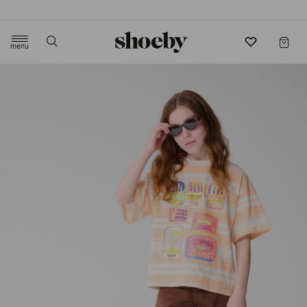
4.5/5 beoordeling door 3807 klanten
menu
label.header.toggle