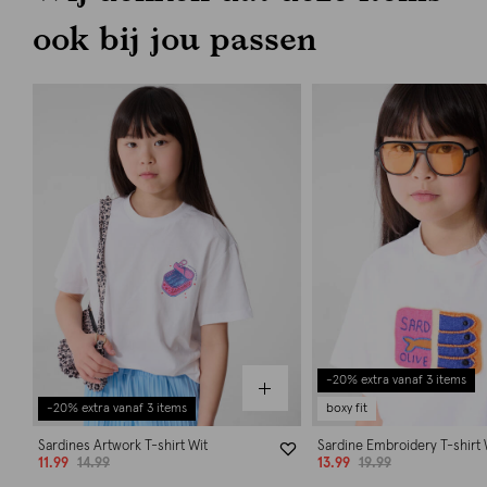
ook bij jou passen
-20% extra vanaf 3 items
-20% extra vanaf 3 items
boxy fit
Sardines Artwork T-shirt Wit
Sardine Embroidery T-shirt 
11.99
14.99
13.99
19.99