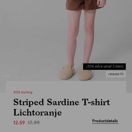
-20% extra vanaf 3 items
relaxed fit
30% korting
Striped Sardine T-shirt
Lichtoranje
Productdetails
17.99
12.59