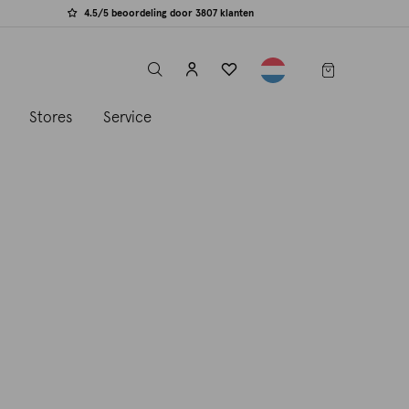
4.5/5 beoordeling door 3807 klanten
label.header.toggle
s
Stores
Service