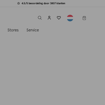
4.5/5 beoordeling door 3807 klanten
label.header.toggle
s
Stores
Service