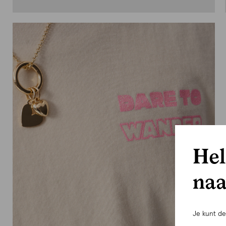
Hel
naa
Je kunt d