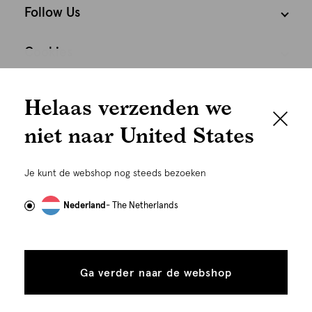
Follow Us
Cookies
We houden het
Nederland
Nederlands
Helaas verzenden we
graag persoonlijk
niet naar United States
Om je de beste gebruikservaring te kunnen bieden,
gebruiken wij cookies en daarmee vergelijkbare
Je kunt de webshop nog steeds bezoeken
technieken zoals link-tracking welke gebruikt worden
om advertenties te personaliseren...
Lees meer
Nederland
- The Netherlands
Alle
Details
©
Alle rechten voorbehouden. Shoeby 2026
cookies
Ga verder naar de webshop
tonen
toestaan
Plaats in winkelmand