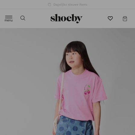
4.5/5 beoordeling door 3807 klanten
menu
label.header.toggle