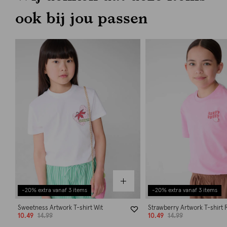
ook bij jou passen
-20% extra vanaf 3 items
-20% extra vanaf 3 items
Sweetness Artwork T-shirt Wit
Strawberry Artwork T-shirt 
10.49
14.99
10.49
14.99