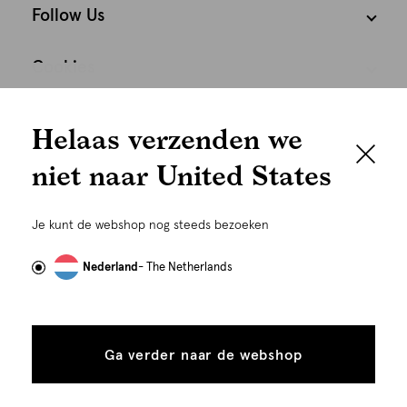
Follow Us
Cookies
We houden het
Nederland
Nederlands
Helaas verzenden we
graag persoonlijk
niet naar United States
Om je de beste gebruikservaring te kunnen bieden,
gebruiken wij cookies en daarmee vergelijkbare
Je kunt de webshop nog steeds bezoeken
technieken zoals link-tracking welke gebruikt worden
om advertenties te personaliseren...
Lees meer
Nederland
- The Netherlands
Alle
Details
©
Alle rechten voorbehouden. Shoeby 2026
cookies
Ga verder naar de webshop
tonen
toestaan
Plaats in winkelmand