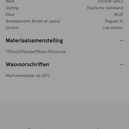
Merk
SHOEBY GIRLS
Sluiting
Elastische tailleband
Kleur
BLUE
Broekpasvorm (broek en jeans)
Regular fit
Stretch
Low stretch
Materiaalsamenstelling
73%cot12%polye11%lyoc4%viscose
Wasvoorschriften
Machinewasbaar op 30°C