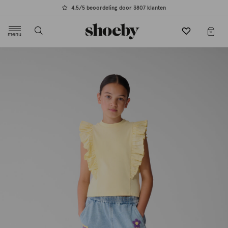
4.5/5 beoordeling door 3807 klanten
menu
label.header.toggle