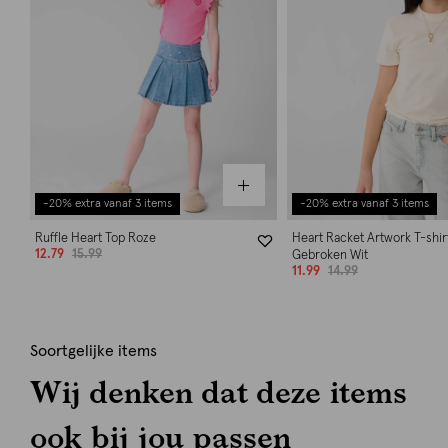
-20% extra vanaf 3 items
-20% extra vanaf 3 items
Ruffle Heart Top Roze
Heart Racket Artwork T-shir
12.79
15.99
Gebroken Wit
11.99
14.99
Soortgelijke items
Wij denken dat deze items
ook bij jou passen