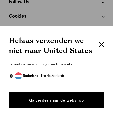
Follow Us
Cookies
We houden het
Nederland
Nederlands
Helaas verzenden we
graag persoonlijk
niet naar United States
Om je de beste gebruikservaring te kunnen bieden,
gebruiken wij cookies en daarmee vergelijkbare
Je kunt de webshop nog steeds bezoeken
technieken zoals link-tracking welke gebruikt worden
om advertenties te personaliseren...
Lees meer
Nederland
- The Netherlands
©
Alle rechten voorbehouden. Shoeby 2026
Alle
Details
cookies
Ga verder naar de webshop
tonen
toestaan
Plaats in winkelmand