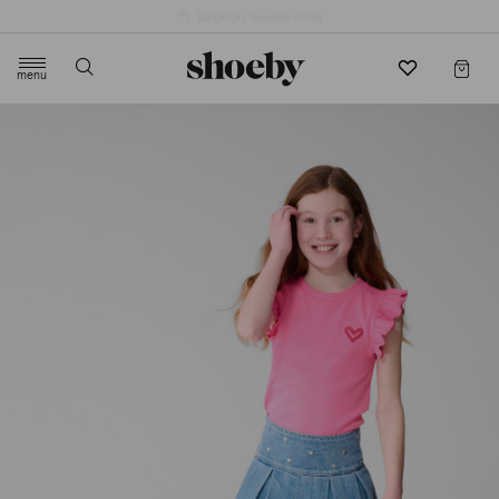
4.5/5 beoordeling door 3807 klanten
menu
label.header.toggle