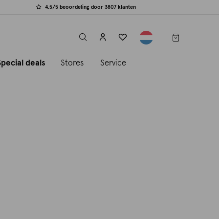
4.5/5 beoordeling door 3807 klanten
label.header.toggle
Special deals
Stores
Service