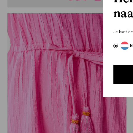
naa
Je kunt d
N