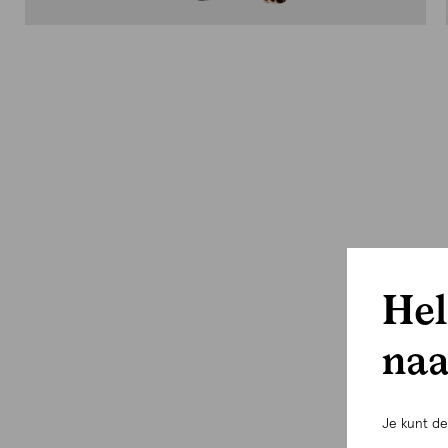
Hel
naa
Je kunt d