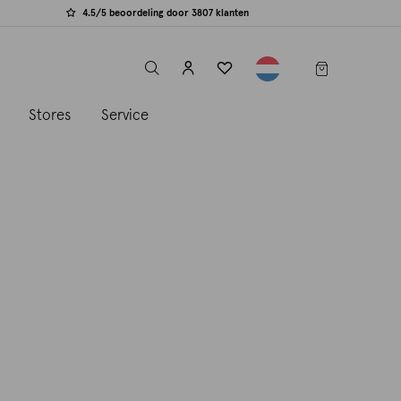
4.5/5 beoordeling door 3807 klanten
label.header.toggle
s
Stores
Service