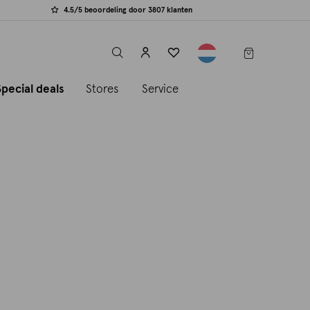
4.5/5 beoordeling door 3807 klanten
label.header.toggle
Special deals
Stores
Service