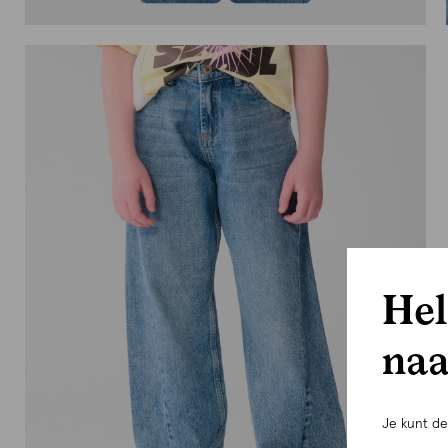
Hel
naa
Je kunt d