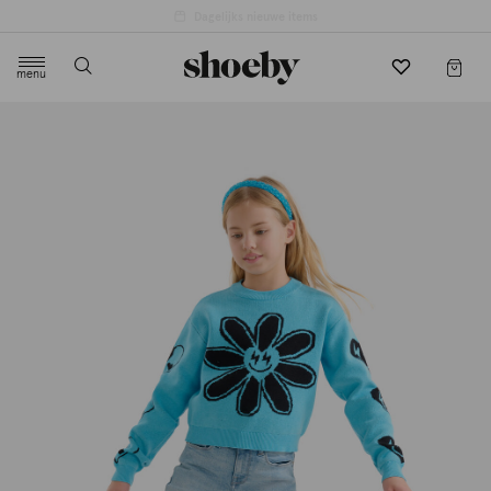
4.5/5 beoordeling door 3807 klanten
menu
label.header.toggle