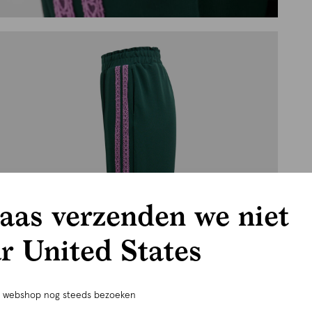
aas verzenden we niet
r United States
e webshop nog steeds bezoeken