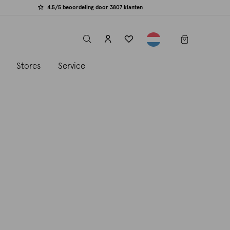
4.5/5 beoordeling door 3807 klanten
label.header.toggle
s
Stores
Service