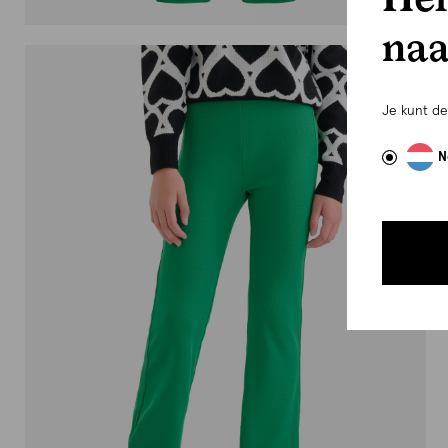
naa
Je kunt d
N