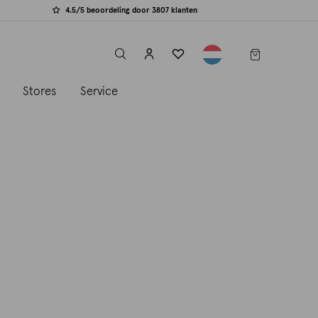
4.5/5 beoordeling door 3807 klanten
label.header.toggle
s
Stores
Service