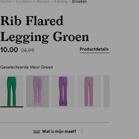
Home
Kinderen
Meisjes
Kleding
Broeken
Rib Flared
Legging Groen
10.00
Productdetails
24.99
Geselecteerde kleur
Green
Wat is mijn maat?