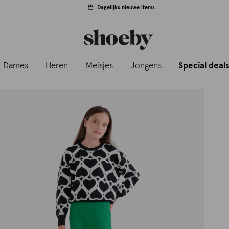
Dagelijks nieuwe items
Dames
Heren
Meisjes
Jongens
Special deal