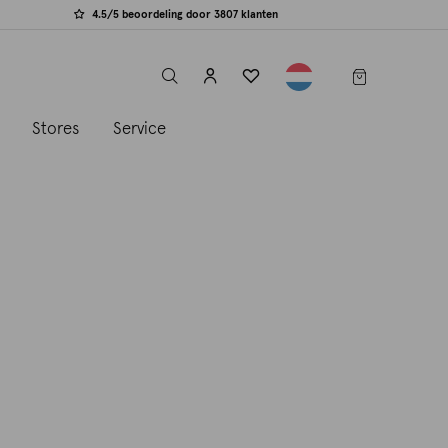
4.5/5 beoordeling door 3807 klanten
label.header.toggle
s
Stores
Service