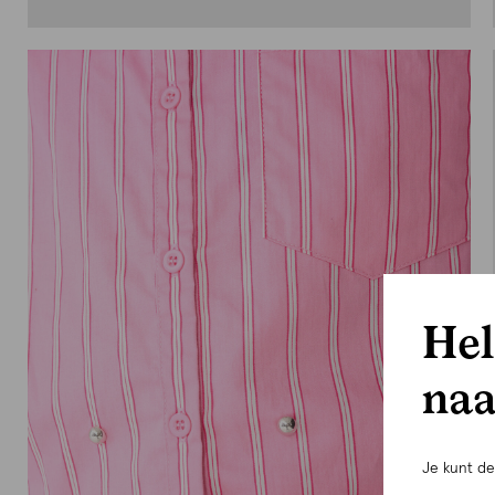
Hel
naa
Je kunt d