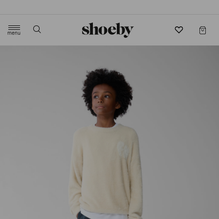
4.5/5 beoordeling door 3807 klanten
menu
label.header.toggle