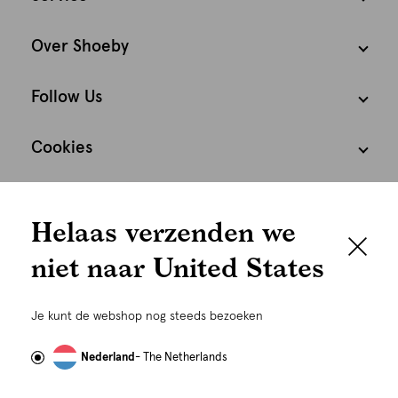
Over Shoeby
Follow Us
Cookies
We houden het
Nederland
Nederlands
Helaas verzenden we
graag persoonlijk
niet naar United States
Om je de beste gebruikservaring te kunnen bieden,
gebruiken wij cookies en daarmee vergelijkbare
Je kunt de webshop nog steeds bezoeken
technieken zoals link-tracking welke gebruikt worden
om advertenties te personaliseren...
Lees meer
Nederland
- The Netherlands