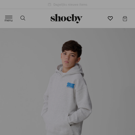
menu
label.header.toggle