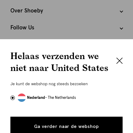
Over Shoeby
Follow Us
We houden het
Cookies
Helaas verzenden we
graag persoonlijk
Nederland
Nederlands
niet naar United States
Om je de beste gebruikservaring te kunnen bieden,
gebruiken wij cookies en daarmee vergelijkbare
Je kunt de webshop nog steeds bezoeken
technieken zoals link-tracking welke gebruikt worden
om advertenties te personaliseren...
Lees meer
Nederland
- The Netherlands
Alle
Details
cookies
Ga verder naar de webshop
tonen
toestaan
Plaats in winkelmand