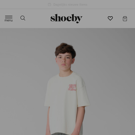
menu
label.header.toggle