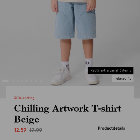
-20% extra vanaf 3 items
relaxed fit
30% korting
Chilling Artwork T-shirt
Beige
Productdetails
17.99
12.59