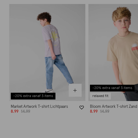
-20% extra vanaf 3 items
-20% extra vanaf 3 items
relaxed fit
Market Artwork T-shirt Lichtpaars
Bloom Artwork T-shirt Zand
8.99
14.99
8.99
14.99