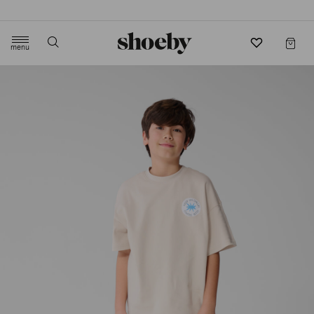
4.5/5 beoordeling door 3807 klanten
menu
label.header.toggle