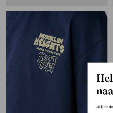
Hel
naa
Je kunt d