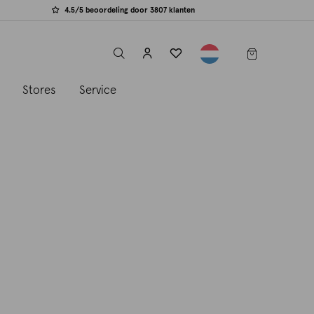
4.5/5 beoordeling door 3807 klanten
label.header.toggle
s
Stores
Service