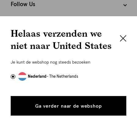
Follow Us
We houden het
Cookies
Helaas verzenden we
graag persoonlijk
Nederland
Nederlands
niet naar United States
Om je de beste gebruikservaring te kunnen bieden,
gebruiken wij cookies en daarmee vergelijkbare
Je kunt de webshop nog steeds bezoeken
technieken zoals link-tracking welke gebruikt worden
om advertenties te personaliseren...
Lees meer
Nederland
- The Netherlands
Alle
Details
cookies
Ga verder naar de webshop
tonen
toestaan
Plaats in winkelmand
©
Alle rechten voorbehouden. Shoeby 2026