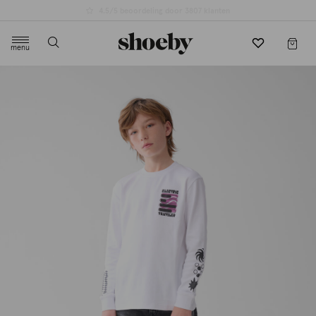
4.5/5 beoordeling door 3807 klanten
menu
label.header.toggle