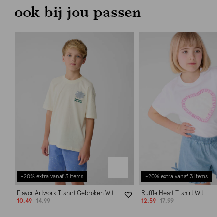
ook bij jou passen
-20% extra vanaf 3 items
-20% extra vanaf 3 items
Flavor Artwork T-shirt Gebroken Wit
Ruffle Heart T-shirt Wit
10.49
14.99
12.59
17.99