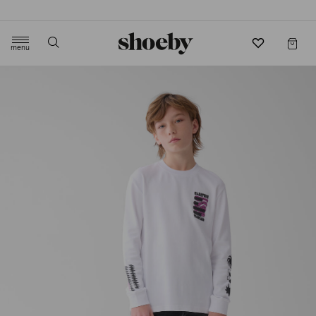
4.5/5 beoordeling door 3807 klanten
menu
label.header.toggle