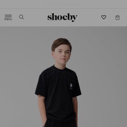
4.5/5 beoordeling door 3807 klanten
menu
label.header.toggle