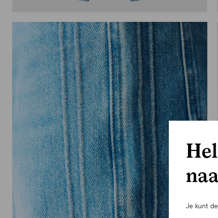
Hel
naa
Je kunt d