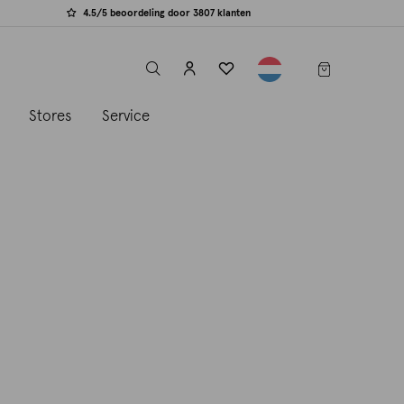
4.5/5 beoordeling door 3807 klanten
label.header.toggle
s
Stores
Service