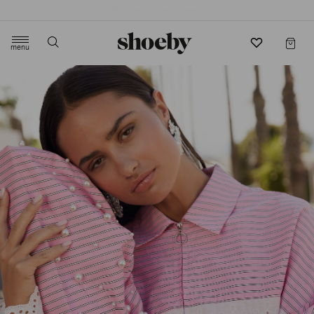
4.5/5 beoordeling door 3807 klanten
menu
label.header.toggle