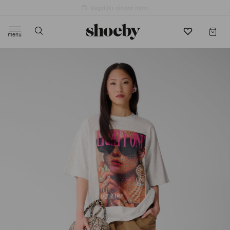
menu
label.header.toggle