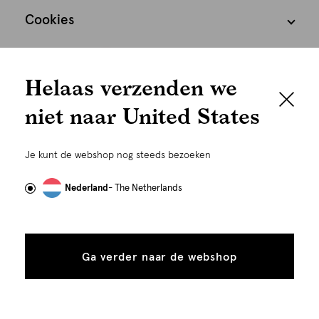
Cookies
We houden het
Nederland
Nederlands
Helaas verzenden we
graag persoonlijk
niet naar United States
Om je de beste gebruikservaring te kunnen bieden,
gebruiken wij cookies en daarmee vergelijkbare
Je kunt de webshop nog steeds bezoeken
technieken zoals link-tracking welke gebruikt worden
om advertenties te personaliseren...
Lees meer
Nederland
- The Netherlands
©
Alle rechten voorbehouden. Shoeby 2026
Alle
Details
cookies
Ga verder naar de webshop
tonen
toestaan
Plaats in winkelmand