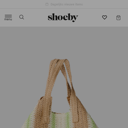
4.5/5 beoordeling door 3807 klanten
menu
label.header.toggle