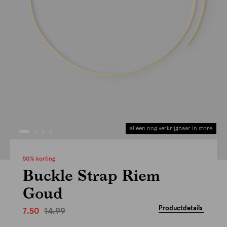
alleen nog verkrijgbaar in store
50% korting
Buckle Strap Riem
Goud
Productdetails
14.99
7.50