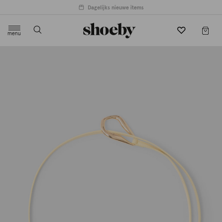
Dagelijks nieuwe items
menu
label.header.toggle