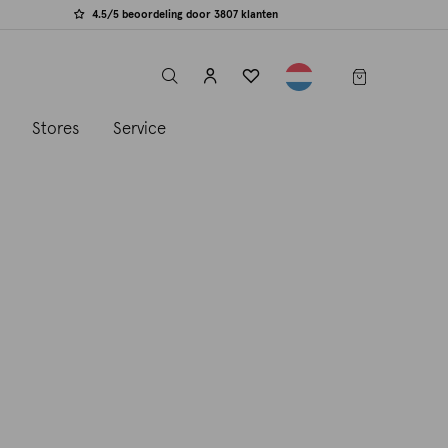
4.5/5 beoordeling door 3807 klanten
label.header.toggle
s
Stores
Service