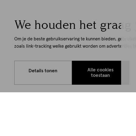
We houden het graag 
Om je de beste gebruikservaring te kunnen bieden, gebruike
zoals link-tracking welke gebruikt worden om advertenties t
Alle cookies
Details tonen
toestaan