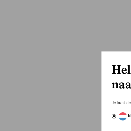
Hel
naa
Je kunt d
N