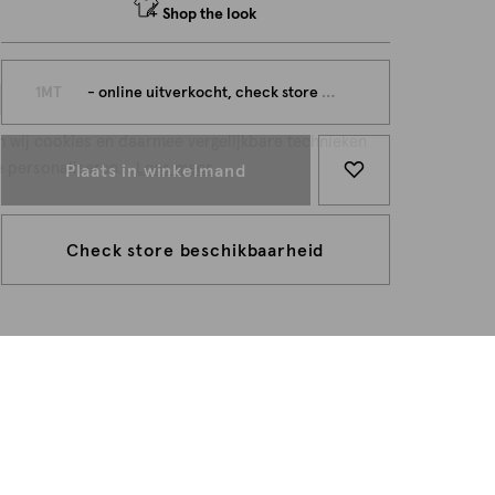
Shop the look
persoonlijk
1MT
- online uitverkocht, check store beschikbaarheid
n wij cookies en daarmee vergelijkbare technieken
e personaliseren...
Lees meer
Plaats in winkelmand
Check store beschikbaarheid