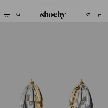
4.5/5 beoordeling door 3807 klanten
menu
label.header.toggle