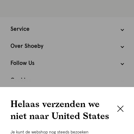
Service
Over Shoeby
Follow Us
Cookies
We houden het
Nederland
Nederlands
Helaas verzenden we
graag persoonlijk
niet naar United States
Om je de beste gebruikservaring te kunnen bieden,
gebruiken wij cookies en daarmee vergelijkbare
Je kunt de webshop nog steeds bezoeken